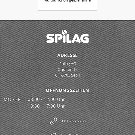
Multifunktion gelb/marine,
ADRESSE
Spilag AG
Oholten 17
CH-5703 Seon
ÖFFNUNGSZEITEN
MO - FR:
08:00 - 12:00 Uhr
13:30 - 17:00 Uhr
061 766 66 66