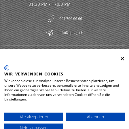
01:30 PM - 17:00 PM
061 766 66 66
info@spilag.ch
SPILAG AG
Togg
LEGAL
Togg
WIR VERWENDEN COOKIES
DOWNLOADS
Wir können diese zur Analyse unserer Besucherdaten platzieren, um
Togg
unsere Webseite zu verbessern, personalisierte Inhalte anzuzeigen und
Ihnen ein großartiges Webseiten-Erlebnis zu bieten. Für weitere
Informationen zu den von uns verwendeten Cookies öffnen Sie die
Einstellungen.
Impressum
Privacy policy
Alle akzeptieren
Ablehnen
© 2026 Spilag AG
Nein, anpassen
powered by polynorm