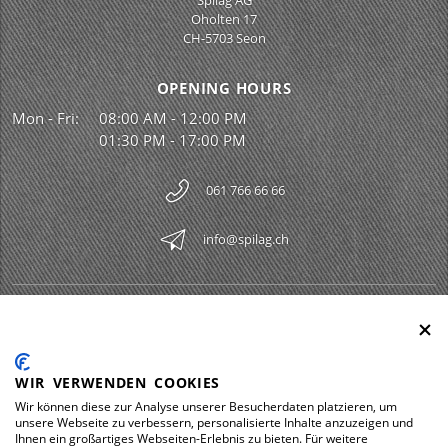
Spilag AG
Oholten 17
CH-5703 Seon
OPENING HOURS
Mon - Fri:
08:00 AM - 12:00 PM
01:30 PM - 17:00 PM
061 766 66 66
info@spilag.ch
SPILAG AG
Togg
LEGAL
Togg
WIR VERWENDEN COOKIES
DOWNLOADS
Wir können diese zur Analyse unserer Besucherdaten platzieren, um
Togg
unsere Webseite zu verbessern, personalisierte Inhalte anzuzeigen und
Ihnen ein großartiges Webseiten-Erlebnis zu bieten. Für weitere