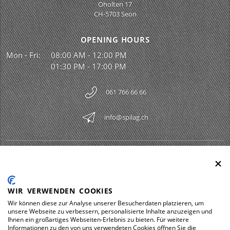
Oholten 17
CH-5703 Seon
OPENING HOURS
Mon - Fri:
08:00 AM - 12:00 PM
01:30 PM - 17:00 PM
061 766 66 66
info@spilag.ch
SPILAG AG
Togg
LEGAL
Togg
WIR VERWENDEN COOKIES
DOWNLOADS
Wir können diese zur Analyse unserer Besucherdaten platzieren, um
Togg
unsere Webseite zu verbessern, personalisierte Inhalte anzuzeigen und
Ihnen ein großartiges Webseiten-Erlebnis zu bieten. Für weitere
Informationen zu den von uns verwendeten Cookies öffnen Sie die