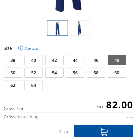
Size
Size chart
38
40
42
44
46
48
50
52
54
56
58
60
62
64
82.00
Gross / pc
Grössenzuschlag
-.--