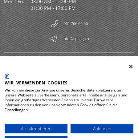
Mon - Fri:
08:00 AM - 12:00 PM
01:30 PM - 17:00 PM
061 766 66 66
info@spilag.ch
SPILAG AG
Togg
LEGAL
Togg
WIR VERWENDEN COOKIES
DOWNLOADS
Wir können diese zur Analyse unserer Besucherdaten platzieren, um
Togg
unsere Webseite zu verbessern, personalisierte Inhalte anzuzeigen und
Ihnen ein großartiges Webseiten-Erlebnis zu bieten. Für weitere
Informationen zu den von uns verwendeten Cookies öffnen Sie die
Einstellungen.
Impressum
Privacy policy
Alle akzeptieren
Ablehnen
© 2026 Spilag AG