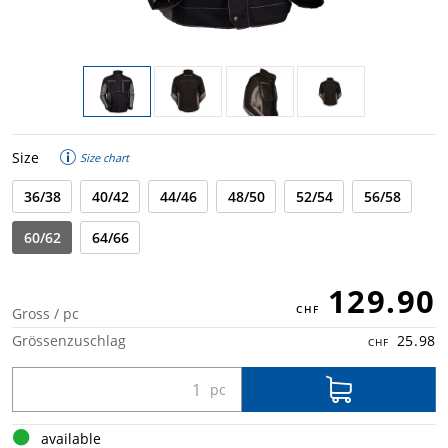
Size
Size chart
36/38
40/42
44/46
48/50
52/54
56/58
60/62
64/66
129.90
Gross / pc
Grössenzuschlag
25.98
available