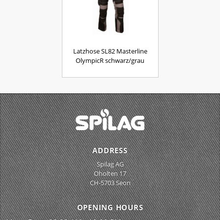
Latzhose SL82 Masterline
OlympicR schwarz/grau
ADDRESS
Spilag AG
Oholten 17
CH-5703 Seon
OPENING HOURS