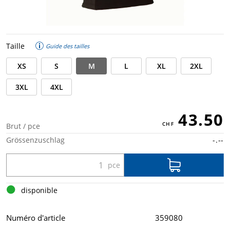
Taille
Guide des tailles
XS
S
M
L
XL
2XL
3XL
4XL
43.50
Brut / pce
Grössenzuschlag
-.--
disponible
Numéro d'article
359080