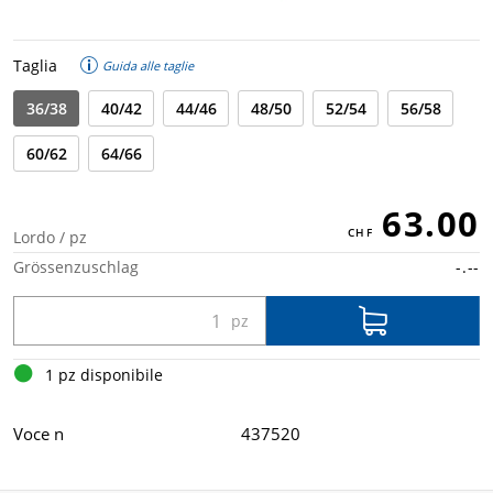
Taglia
Guida alle taglie
36/38
40/42
44/46
48/50
52/54
56/58
60/62
64/66
63.00
Lordo / pz
Grössenzuschlag
-.--
1 pz disponibile
Voce n
437520