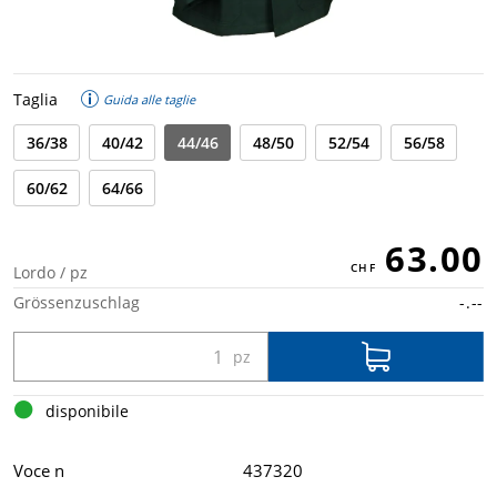
Taglia
Guida alle taglie
36/38
40/42
44/46
48/50
52/54
56/58
60/62
64/66
63.00
Lordo / pz
Grössenzuschlag
-.--
disponibile
Voce n
437320