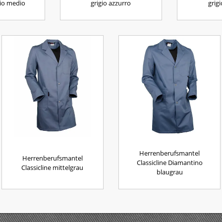
gio medio
grigio azzurro
grig
Herrenberufsmantel
Herrenberufsmantel
Classicline Diamantino
Classicline mittelgrau
blaugrau