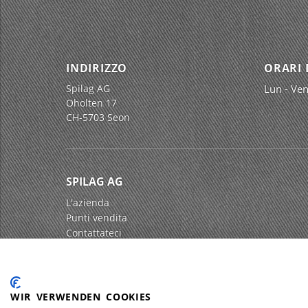
INDIRIZZO
ORARI 
Spilag AG
Lun - Ven
Oholten 17
CH-5703 Seon
SPILAG AG
L'azienda
Punti vendita
Contattateci
Impressum
Protezione dei dati
WIR VERWENDEN COOKIES