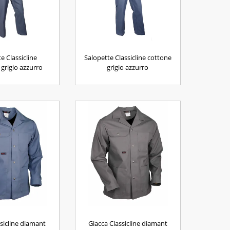
e Classicline
Salopette Classicline cottone
 grigio azzurro
grigio azzurro
ssicline diamant
Giacca Classicline diamant