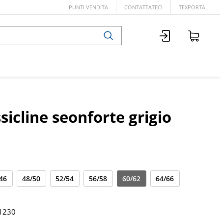
PUNTI VENDITA
CONTATTATECI
TEXPORTAL
sicline seonforte grigio
46
48/50
52/54
56/58
60/62
64/66
1230