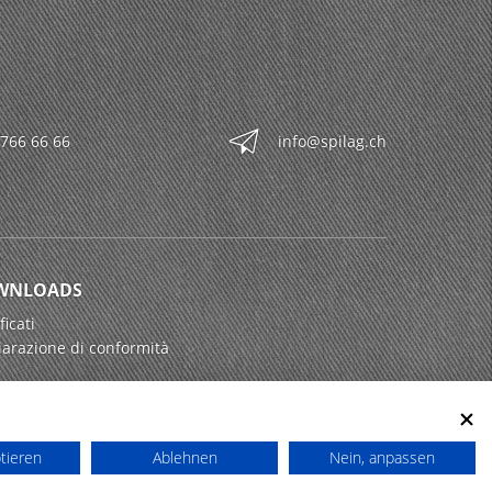
 766 66 66
info@spilag.ch
WNLOADS
ficati
iarazione di conformità
ptieren
Ablehnen
Nein, anpassen