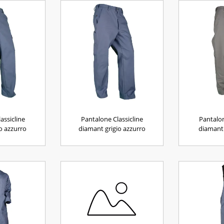
assicline
Pantalone Classicline
Pantalon
o azzurro
diamant grigio azzurro
diamant 