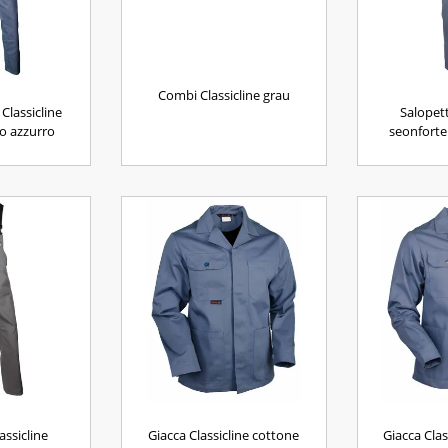
Combi Classicline grau
Classicline
Salopett
o azzurro
seonforte
assicline
Giacca Classicline cottone
Giacca Cla