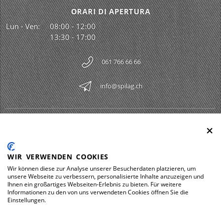
ORARI DI APERTURA
Lun - Ven:
08:00 - 12:00
13:30 - 17:00
061 766 66 66
info@spilag.ch
SPILAG AG
Togg
LEGAL
Togg
WIR VERWENDEN COOKIES
DOWNLOADS
Wir können diese zur Analyse unserer Besucherdaten platzieren, um
Togg
unsere Webseite zu verbessern, personalisierte Inhalte anzuzeigen und
Ihnen ein großartiges Webseiten-Erlebnis zu bieten. Für weitere
Informationen zu den von uns verwendeten Cookies öffnen Sie die
Einstellungen.
Impressum
Protezione dei dati