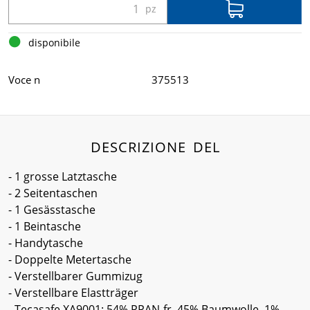
disponibile
Voce n
375513
DESCRIZIONE DEL
- 1 grosse Latztasche
- 2 Seitentaschen
- 1 Gesässtasche
- 1 Beintasche
- Handytasche
- Doppelte Metertasche
- Verstellbarer Gummizug
- Verstellbare Elastträger
- Tecasafe XA9001: 54% PPAN-fr, 45% Baumwolle, 1%