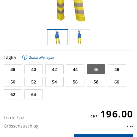
Taglia
Guida alle taglie
38
40
42
44
46
48
50
52
54
56
58
60
62
64
196.00
Lordo / pz
Grössenzuschlag
-.--