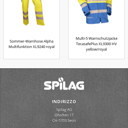
Multi-5 Warnschutzjacke
Sommer-Warnhose Alpha
TecasafePlus XL9300 HV
Multifunktion XL9240 royal
yellow/royal
INDIRIZZO
Spilag AG
Oholten 17
CH-5703 Seon