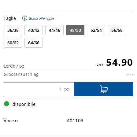
Taglia
Guida alle taglie
36/38
40/42
44/46
48/50
52/54
56/58
60/62
64/66
54.90
Lordo / pz
Grössenzuschlag
-.--
disponibile
Voce n
401103