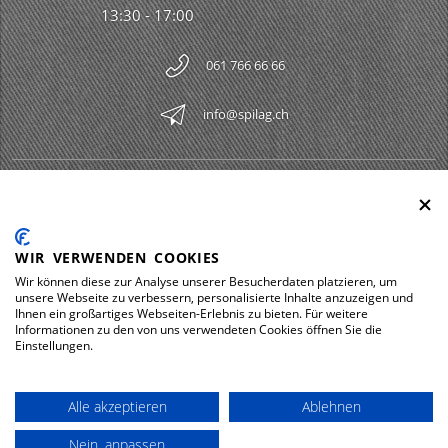
13:30 - 17:00
061 766 66 66
info@spilag.ch
SPILAG AG
Togg
LEGAL
Togg
WIR VERWENDEN COOKIES
DOWNLOADS
Wir können diese zur Analyse unserer Besucherdaten platzieren, um
Togg
unsere Webseite zu verbessern, personalisierte Inhalte anzuzeigen und
Ihnen ein großartiges Webseiten-Erlebnis zu bieten. Für weitere
Informationen zu den von uns verwendeten Cookies öffnen Sie die
Einstellungen.
Impressum
Protezione dei dati
Alle akzeptieren
Ablehnen
© 2026 Spilag AG
Nein, anpassen
powered by polynorm