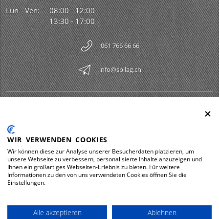
Lun - Ven:
08:00 - 12:00
13:30 - 17:00
061 766 66 66
info@spilag.ch
SPILAG AG
Togg
LEGAL
Togg
WIR VERWENDEN COOKIES
DOWNLOADS
Wir können diese zur Analyse unserer Besucherdaten platzieren, um
Togg
unsere Webseite zu verbessern, personalisierte Inhalte anzuzeigen und
Ihnen ein großartiges Webseiten-Erlebnis zu bieten. Für weitere
Informationen zu den von uns verwendeten Cookies öffnen Sie die
Einstellungen.
Impressum
Protezione dei dati
Alle akzeptieren
Ablehnen