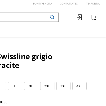
PUNTI VENDITA
CONTATTATECI
TEXPORTAL
Swissline grigio
racite
M
L
XL
2XL
3XL
4XL
8030