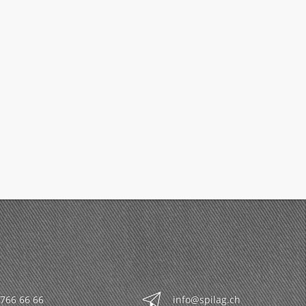
 766 66 66
info@spilag.ch