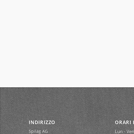
INDIRIZZO
ORARI 
Spilag AG
Lun - Ven