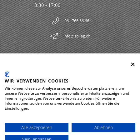
13:30 - 17:00
061 766 66 66
info@spilag.ch
SPILAG AG
Togg
LEGAL
Togg
WIR VERWENDEN COOKIES
DOWNLOADS
Wir können diese zur Analyse unserer Besucherdaten platzieren, um
Togg
unsere Webseite zu verbessern, personalisierte Inhalte anzuzeigen und
Ihnen ein großartiges Webseiten-Erlebnis zu bieten. Für weitere
Informationen zu den von uns verwendeten Cookies öffnen Sie die
Einstellungen.
Impressum
Protezione dei dati
Alle akzeptieren
Ablehnen
© 2026 Spilag AG
Nein, anpassen
powered by polynorm