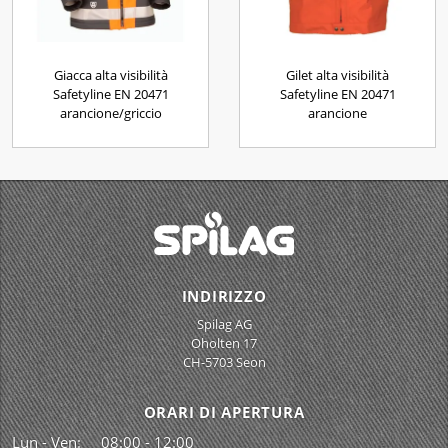
Giacca alta visibilità
Gilet alta visibilità
Safetyline EN 20471
Safetyline EN 20471
arancione/griccio
arancione
INDIRIZZO
Spilag AG
Oholten 17
CH-5703 Seon
ORARI DI APERTURA
Lun - Ven:
08:00 - 12:00