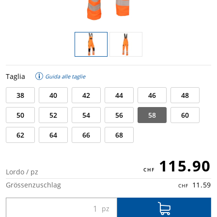
Taglia
Guida alle taglie
38
40
42
44
46
48
50
52
54
56
58
60
62
64
66
68
115.90
Lordo / pz
Grössenzuschlag
11.59