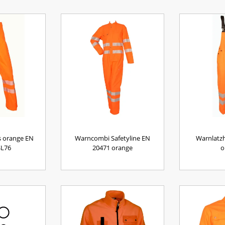
s orange EN
Warncombi Safetyline EN
Warnlatz
SL76
20471 orange
o