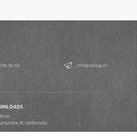
 766 66 66
info@spilag.ch
WNLOADS
ficati
iarazione di conformità