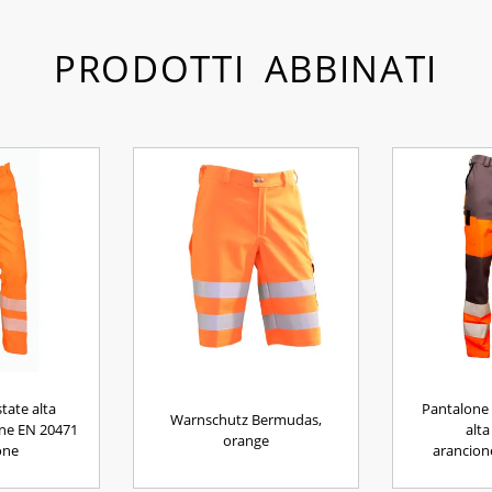
PRODOTTI ABBINATI
tate alta
Pantalone 
Warnschutz Bermudas,
line EN 20471
alta
orange
one
arancion