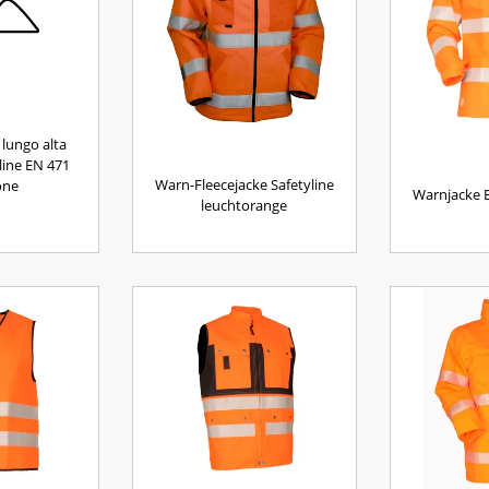
 lungo alta
yline EN 471
Warn-Fleecejacke Safetyline
one
Warnjacke 
leuchtorange