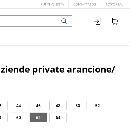
PUNTI VENDITA
CONTATTATECI
TEXPORTAL
aziende private arancione/
2
44
46
48
50
52
8
60
62
64