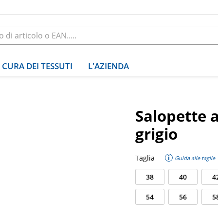
CURA DEI TESSUTI
L'AZIENDA
Salopette 
grigio
Taglia
Guida alle taglie
38
40
4
54
56
5