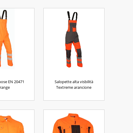
hose EN 20471
Salopette alta visbilità
range
Textreme arancione