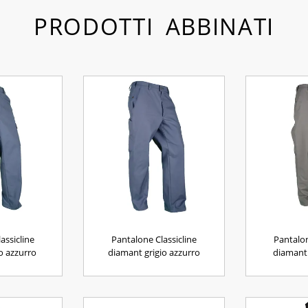
PRODOTTI ABBINATI
assicline
Pantalone Classicline
Pantalon
o azzurro
diamant grigio azzurro
diamant 