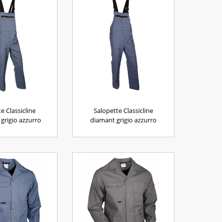
e Classicline
Salopette Classicline
 grigio azzurro
diamant grigio azzurro