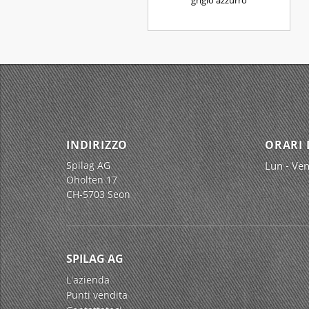
grigio azzurro
INDIRIZZO
ORARI 
Spilag AG
Lun - Ven
Oholten 17
CH-5703 Seon
SPILAG AG
L'azienda
Punti vendita