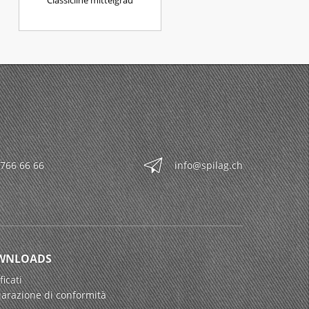
Classicline mittelgrau
 766 66 66
info@spilag.ch
WNLOADS
ficati
iarazione di conformità