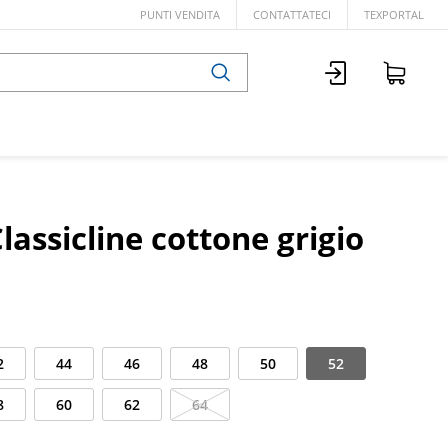
PUNTI VENDITA
CONTATTATECI
TEXPORTAL
lassicline cottone grigio
2
44
46
48
50
52
8
60
62
64