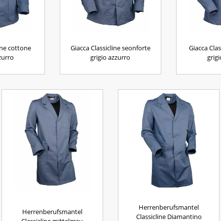
ine cottone
Giacca Classicline seonforte
Giacca Cla
zurro
grigio azzurro
grig
Herrenberufsmantel
Herrenberufsmantel
Classicline Diamantino