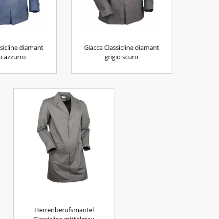
ssicline diamant
Giacca Classicline diamant
io azzurro
grigio scuro
Herrenberufsmantel