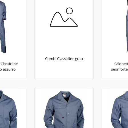
Combi Classicline grau
Classicline
Salopett
o azzurro
seonforte