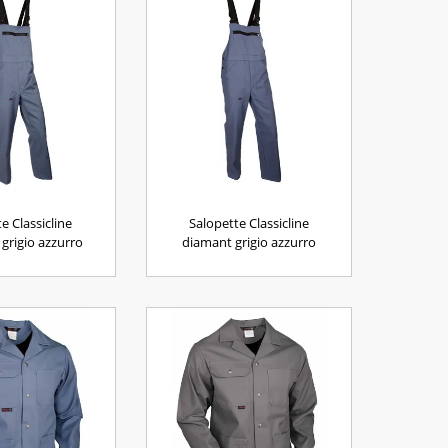
e Classicline
Salopette Classicline
 grigio azzurro
diamant grigio azzurro