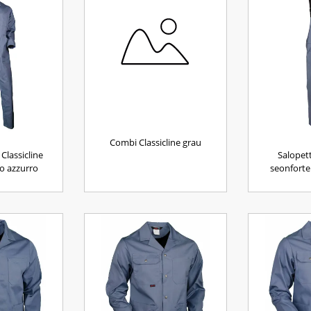
Combi Classicline grau
Classicline
Salopett
o azzurro
seonforte