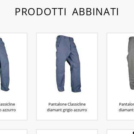
PRODOTTI ABBINATI
assicline
Pantalone Classicline
Pantalon
o azzurro
diamant grigio azzurro
diamant 