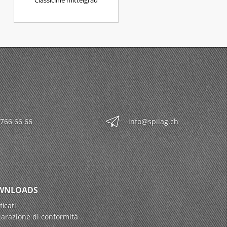
Classicline mittelgrau
 766 66 66
info@spilag.ch
WNLOADS
ficati
iarazione di conformità