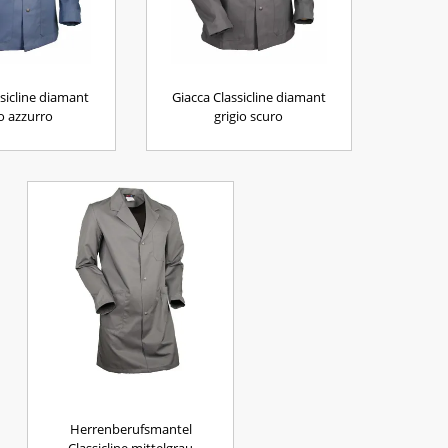
ssicline diamant
Giacca Classicline diamant
io azzurro
grigio scuro
Herrenberufsmantel