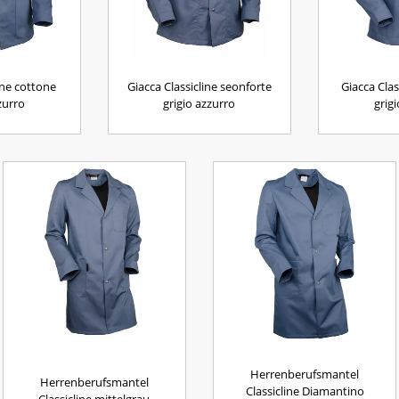
ine cottone
Giacca Classicline seonforte
Giacca Cla
zurro
grigio azzurro
grig
Herrenberufsmantel
Herrenberufsmantel
Classicline Diamantino