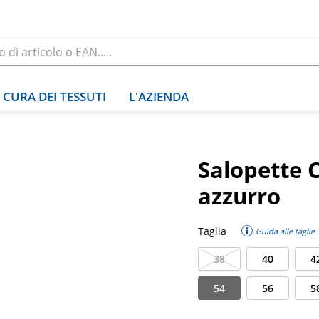
CURA DEI TESSUTI
L'AZIENDA
Salopette C
azzurro
Taglia
Guida alle taglie
38
40
4
54
56
5