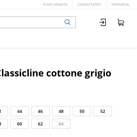
PUNTI VENDITA
CONTATTATECI
TEXPORTAL
lassicline cottone grigio
2
44
46
48
50
52
8
60
62
64