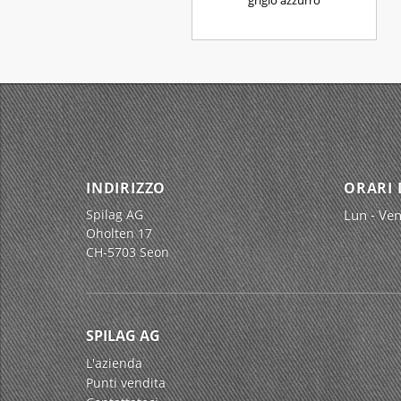
grigio azzurro
INDIRIZZO
ORARI 
Spilag AG
Lun - Ven
Oholten 17
CH-5703 Seon
SPILAG AG
L'azienda
Punti vendita