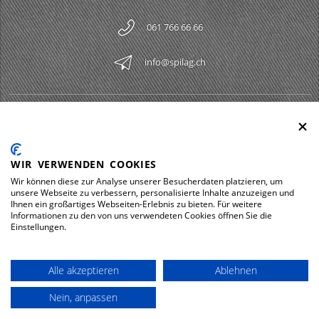
061 766 66 66
info@spilag.ch
SPILAG AG
Togg
LEGAL
Togg
WIR VERWENDEN COOKIES
DOWNLOADS
Wir können diese zur Analyse unserer Besucherdaten platzieren, um
Togg
unsere Webseite zu verbessern, personalisierte Inhalte anzuzeigen und
Ihnen ein großartiges Webseiten-Erlebnis zu bieten. Für weitere
Informationen zu den von uns verwendeten Cookies öffnen Sie die
Einstellungen.
Impressum
Protezione dei dati
Alle akzeptieren
Ablehnen
© 2026 Spilag AG
Nein, anpassen
powered by polynorm