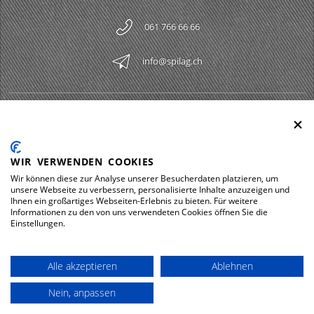
061 766 66 66
info@spilag.ch
SPILAG AG
Togg
LEGAL
Togg
WIR VERWENDEN COOKIES
DOWNLOADS
Wir können diese zur Analyse unserer Besucherdaten platzieren, um
Togg
unsere Webseite zu verbessern, personalisierte Inhalte anzuzeigen und
Ihnen ein großartiges Webseiten-Erlebnis zu bieten. Für weitere
Informationen zu den von uns verwendeten Cookies öffnen Sie die
Einstellungen.
Impressum
Protezione dei dati
Alle akzeptieren
Ablehnen
© 2026 Spilag AG
Nein, anpassen
powered by polynorm