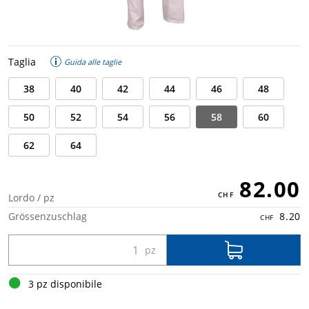
Taglia
Guida alle taglie
38
40
42
44
46
48
50
52
54
56
58
60
62
64
82.00
Lordo / pz
Grössenzuschlag
8.20
3 pz disponibile