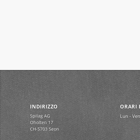
INDIRIZZO
ORARI 
Spilag AG
Lun - Ven
Oholten 17
CH-5703 Seon