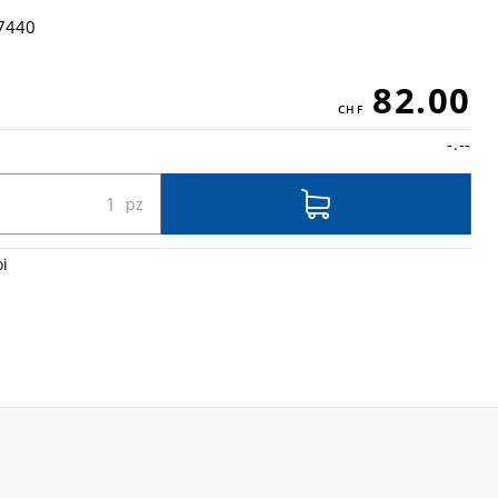
7440
82.00
-.--
oi