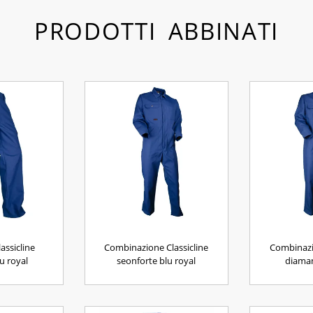
PRODOTTI ABBINATI
assicline
Combinazione Classicline
Combinazio
u royal
seonforte blu royal
diaman