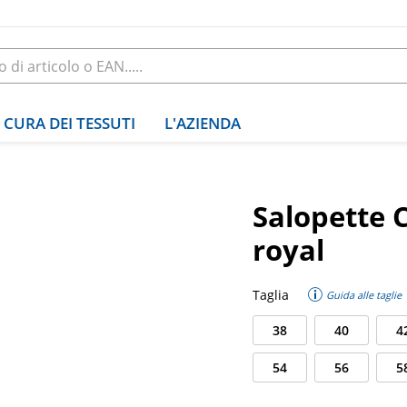
CURA DEI TESSUTI
L'AZIENDA
Salopette C
royal
Taglia
Guida alle taglie
38
40
4
54
56
5