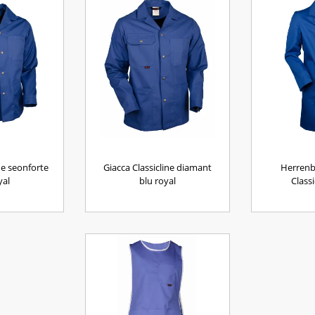
ne seonforte
Giacca Classicline diamant
Herrenb
yal
blu royal
Classi