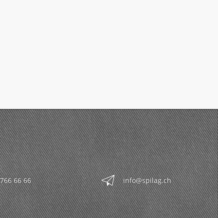
 766 66 66
info@spilag.ch