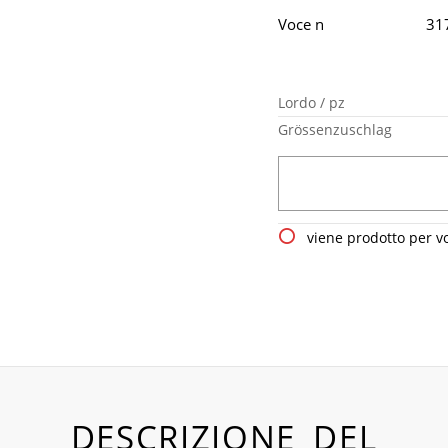
Voce n
31
Lordo / pz
Grössenzuschlag
viene prodotto per v
DESCRIZIONE DEL