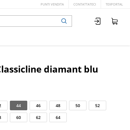
PUNTI VENDITA
CONTATTATECI
TEXPORTAL
lassicline diamant blu
2
44
46
48
50
52
8
60
62
64