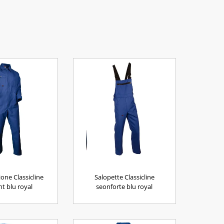
ne Classicline
Salopette Classicline
t blu royal
seonforte blu royal