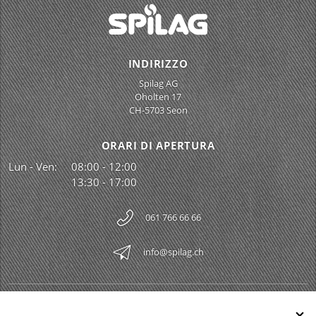
INDIRIZZO
Spilag AG
Oholten 17
CH-5703 Seon
ORARI DI APERTURA
Lun - Ven:
08:00 - 12:00
13:30 - 17:00
061 766 66 66
info@spilag.ch
SPILAG AG