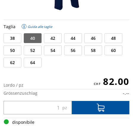
Taglia
Guida alle taglie
38
40
42
44
46
48
50
52
54
56
58
60
62
64
82.00
Lordo / pz
Grössenzuschlag
-.--
disponibile