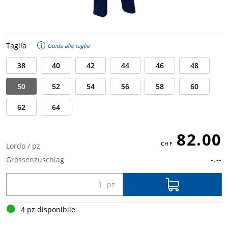
Taglia
Guida alle taglie
38
40
42
44
46
48
50
52
54
56
58
60
62
64
82.00
Lordo / pz
Grössenzuschlag
-.--
4 pz disponibile