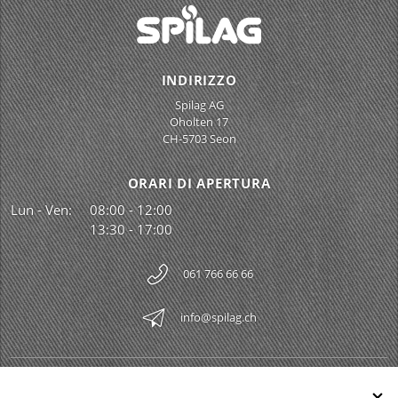
INDIRIZZO
Spilag AG
Oholten 17
CH-5703 Seon
ORARI DI APERTURA
Lun - Ven:
08:00 - 12:00
13:30 - 17:00
061 766 66 66
info@spilag.ch
SPILAG AG