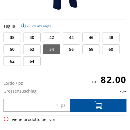
Taglia
Guida alle taglie
38
40
42
44
46
48
50
52
54
56
58
60
62
64
82.00
Lordo / pz
Grössenzuschlag
-.--
viene prodotto per voi