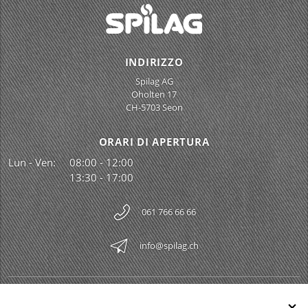
INDIRIZZO
Spilag AG
Oholten 17
CH-5703 Seon
ORARI DI APERTURA
Lun - Ven:
08:00 - 12:00
13:30 - 17:00
061 766 66 66
info@spilag.ch
SPILAG AG