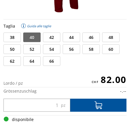
Taglia
Guida alle taglie
38
40
42
44
46
48
50
52
54
56
58
60
62
64
66
82.00
Lordo / pz
Grössenzuschlag
-.--
disponibile