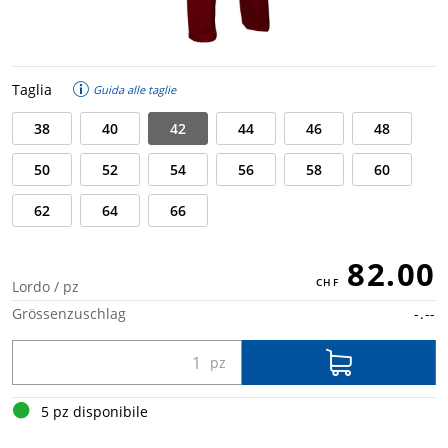
Taglia
Guida alle taglie
38
40
42
44
46
48
50
52
54
56
58
60
62
64
66
82.00
Lordo / pz
Grössenzuschlag
-.--
5 pz disponibile