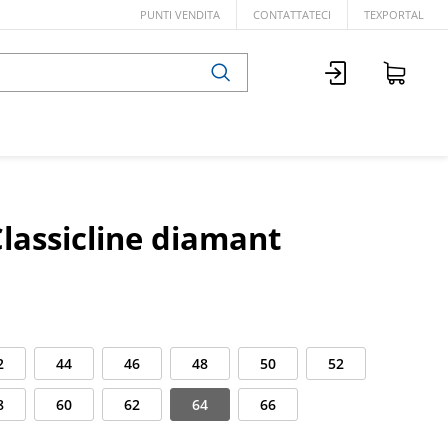
PUNTI VENDITA
CONTATTATECI
TEXPORTAL
Classicline diamant
2
44
46
48
50
52
8
60
62
64
66