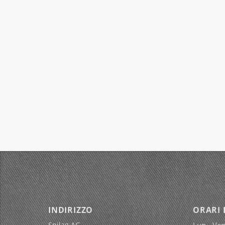
INDIRIZZO
ORARI 
Spilag AG
Lun - Ven