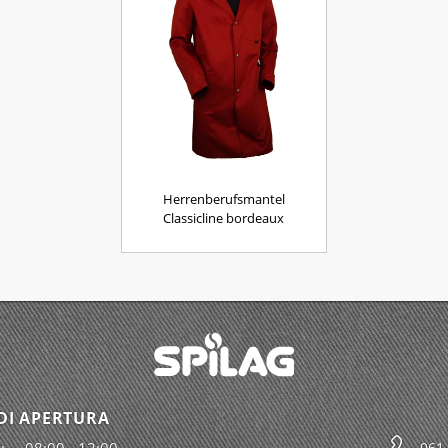
Herrenberufsmantel
Classicline bordeaux
DI APERTURA
:
08:00 - 12:00
061