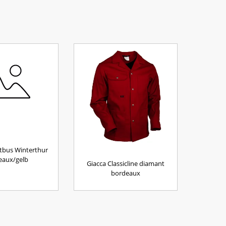
tbus Winterthur
eaux/gelb
Giacca Classicline diamant
bordeaux