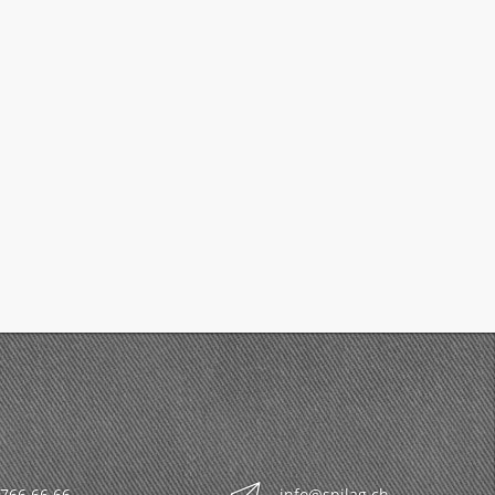
 766 66 66
info@spilag.ch