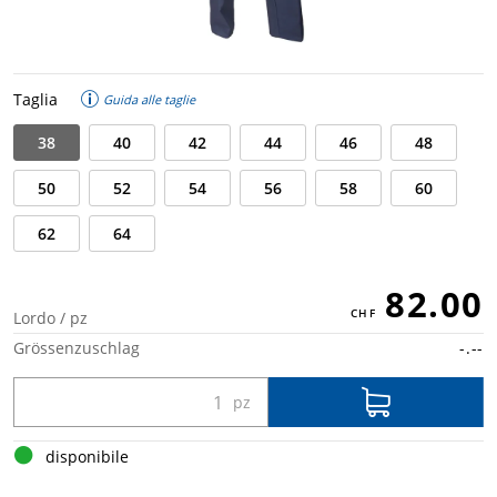
Taglia
Guida alle taglie
38
40
42
44
46
48
50
52
54
56
58
60
62
64
82.00
Lordo / pz
Grössenzuschlag
-.--
disponibile