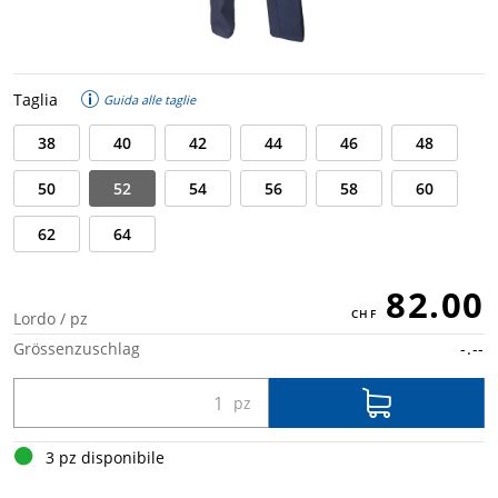
Taglia
Guida alle taglie
38
40
42
44
46
48
50
52
54
56
58
60
62
64
82.00
Lordo / pz
Grössenzuschlag
-.--
3 pz disponibile