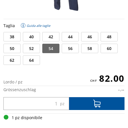
Taglia
Guida alle taglie
38
40
42
44
46
48
50
52
54
56
58
60
62
64
82.00
Lordo / pz
Grössenzuschlag
-.--
1 pz disponibile