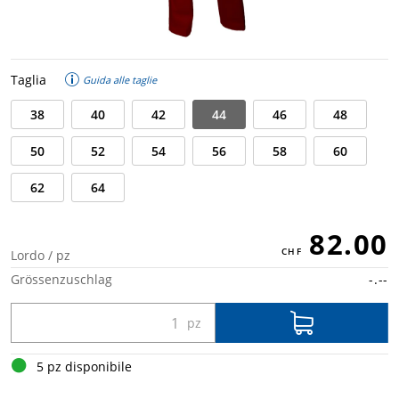
Taglia
Guida alle taglie
38
40
42
44
46
48
50
52
54
56
58
60
62
64
82.00
Lordo / pz
Grössenzuschlag
-.--
5 pz disponibile