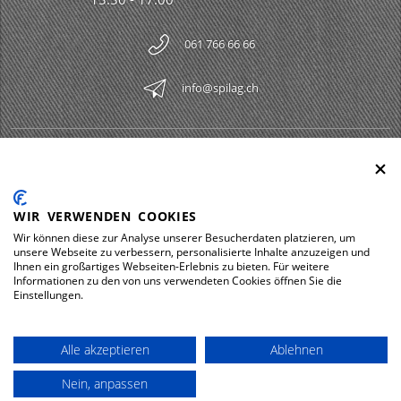
061 766 66 66
info@spilag.ch
SPILAG AG
Togg
LEGAL
Togg
WIR VERWENDEN COOKIES
DOWNLOADS
Wir können diese zur Analyse unserer Besucherdaten platzieren, um
Togg
unsere Webseite zu verbessern, personalisierte Inhalte anzuzeigen und
Ihnen ein großartiges Webseiten-Erlebnis zu bieten. Für weitere
Informationen zu den von uns verwendeten Cookies öffnen Sie die
Einstellungen.
Impressum
Protezione dei dati
Alle akzeptieren
Ablehnen
© 2026 Spilag AG
Nein, anpassen
powered by polynorm