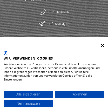
061 766 66 66
info@spilag.ch
SPILAG AG
Togg
LEGAL
Togg
WIR VERWENDEN COOKIES
DOWNLOADS
Wir können diese zur Analyse unserer Besucherdaten platzieren, um
Togg
unsere Webseite zu verbessern, personalisierte Inhalte anzuzeigen und
Ihnen ein großartiges Webseiten-Erlebnis zu bieten. Für weitere
Informationen zu den von uns verwendeten Cookies öffnen Sie die
Einstellungen.
Impressum
Protezione dei dati
Alle akzeptieren
Ablehnen
© 2026 Spilag AG
Nein, anpassen
powered by polynorm