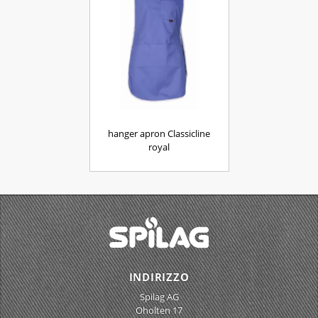
hanger apron Classicline
royal
INDIRIZZO
Spilag AG
Oholten 17