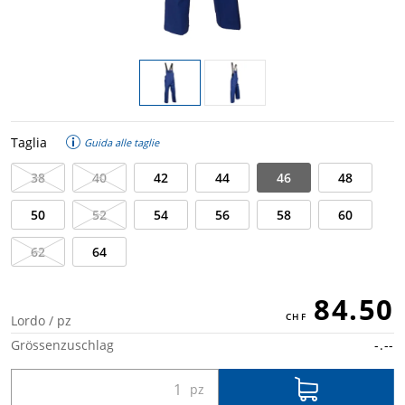
Taglia
Guida alle taglie
38
40
42
44
46
48
50
52
54
56
58
60
62
64
84.50
Lordo / pz
Grössenzuschlag
-.--