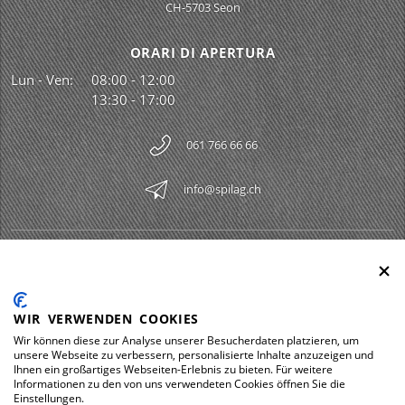
CH-5703 Seon
ORARI DI APERTURA
Lun - Ven:
08:00 - 12:00
13:30 - 17:00
061 766 66 66
info@spilag.ch
SPILAG AG
Togg
LEGAL
Togg
WIR VERWENDEN COOKIES
DOWNLOADS
Wir können diese zur Analyse unserer Besucherdaten platzieren, um
Togg
unsere Webseite zu verbessern, personalisierte Inhalte anzuzeigen und
Ihnen ein großartiges Webseiten-Erlebnis zu bieten. Für weitere
Informationen zu den von uns verwendeten Cookies öffnen Sie die
Einstellungen.