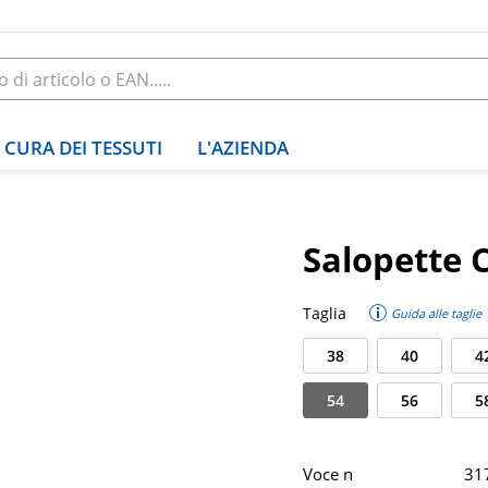
CURA DEI TESSUTI
L'AZIENDA
Salopette 
Taglia
Guida alle taglie
38
40
4
54
56
5
Voce n
31