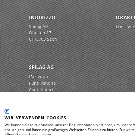
INDIRIZZO
ORARI 
Spilag AG
Lun - Ven
Oholten 17
CH-5703 Seon
SPILAG AG
L'azienda
Punti vendita
Contattateci
Impressum
Protezione dei dati
WIR VERWENDEN COOKIES
Wir können diese zur Analyse unserer Besucherdaten platzieren, um unsere We
anzuzeigen und Ihnen ein großartiges Webseiten-Erlebnis zu bieten. Für wei
© 2026 Spilag AG
öffnen Sie die Einstellungen.