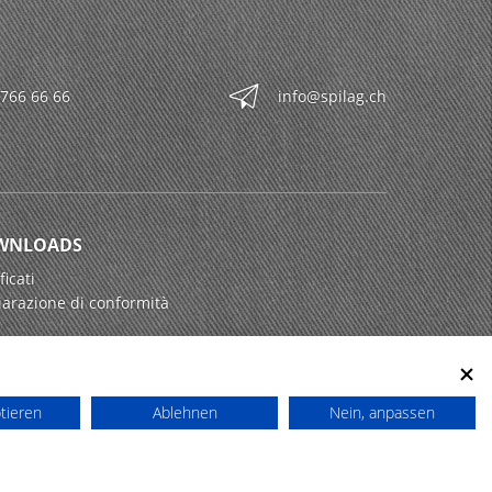
 766 66 66
info@spilag.ch
WNLOADS
ficati
iarazione di conformità
ptieren
Ablehnen
Nein, anpassen
powered by polynorm