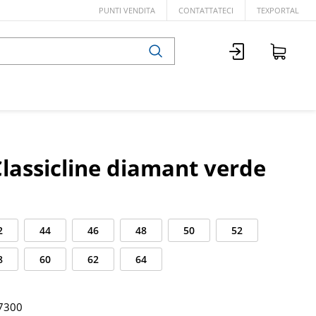
PUNTI VENDITA
CONTATTATECI
TEXPORTAL
Classicline diamant verde
2
44
46
48
50
52
8
60
62
64
7300