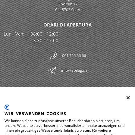
Oholten 17
CH-5703 Seon
ORARI DI APERTURA
Lun - Ven:
08:00 - 12:00
13:30 - 17:00
061 766 66 66
info@spilag.ch
SPILAG AG
Togg
LEGAL
Togg
WIR VERWENDEN COOKIES
DOWNLOADS
Wir können diese zur Analyse unserer Besucherdaten platzieren, um
Togg
unsere Webseite zu verbessern, personalisierte Inhalte anzuzeigen und
Ihnen ein großartiges Webseiten-Erlebnis zu bieten. Für weitere