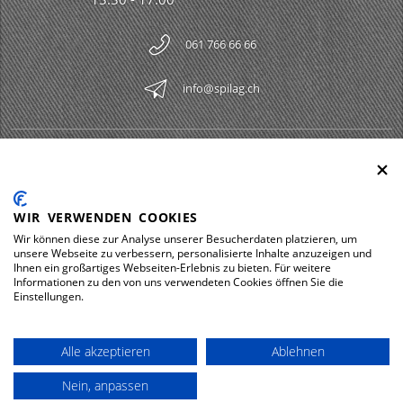
061 766 66 66
info@spilag.ch
SPILAG AG
Togg
LEGAL
Togg
WIR VERWENDEN COOKIES
DOWNLOADS
Wir können diese zur Analyse unserer Besucherdaten platzieren, um
Togg
unsere Webseite zu verbessern, personalisierte Inhalte anzuzeigen und
Ihnen ein großartiges Webseiten-Erlebnis zu bieten. Für weitere
Informationen zu den von uns verwendeten Cookies öffnen Sie die
Einstellungen.
Impressum
Protezione dei dati
Alle akzeptieren
Ablehnen
© 2026 Spilag AG
Nein, anpassen
powered by polynorm