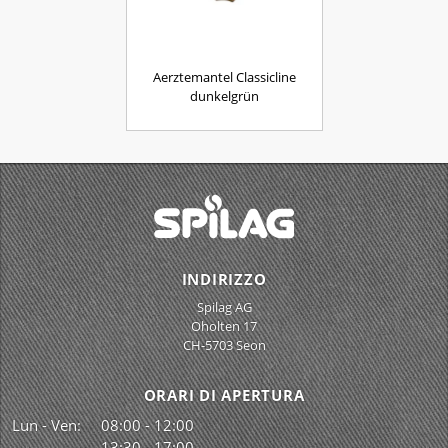
Aerztemantel Classicline
dunkelgrün
INDIRIZZO
Spilag AG
Oholten 17
CH-5703 Seon
ORARI DI APERTURA
Lun - Ven:
08:00 - 12:00
13:30 - 17:00