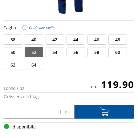
Taglia
Guida alle taglie
38
40
42
44
46
48
50
52
54
56
58
60
62
64
119.90
Lordo / pz
Grössenzuschlag
-.--
disponibile