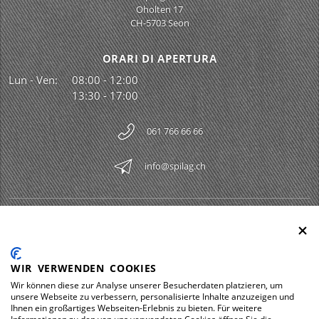
Oholten 17
CH-5703 Seon
ORARI DI APERTURA
Lun - Ven:
08:00 - 12:00
13:30 - 17:00
061 766 66 66
info@spilag.ch
SPILAG AG
Togg
LEGAL
Togg
WIR VERWENDEN COOKIES
DOWNLOADS
Wir können diese zur Analyse unserer Besucherdaten platzieren, um
Togg
unsere Webseite zu verbessern, personalisierte Inhalte anzuzeigen und
Ihnen ein großartiges Webseiten-Erlebnis zu bieten. Für weitere