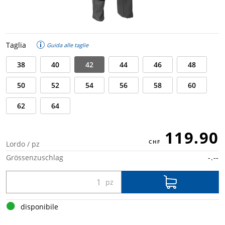
Taglia
Guida alle taglie
38
40
42
44
46
48
50
52
54
56
58
60
62
64
119.90
Lordo / pz
Grössenzuschlag
-.--
disponibile