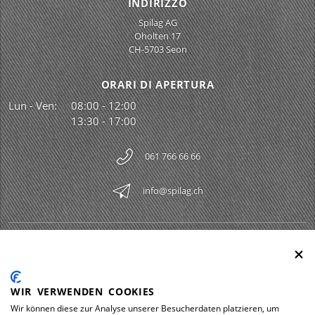
INDIRIZZO
Spilag AG
Oholten 17
CH-5703 Seon
ORARI DI APERTURA
Lun - Ven:
08:00 - 12:00
13:30 - 17:00
061 766 66 66
info@spilag.ch
SPILAG AG
Togg
LEGAL
Togg
WIR VERWENDEN COOKIES
DOWNLOADS
Wir können diese zur Analyse unserer Besucherdaten platzieren, um
Togg