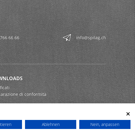
 766 66 66
info@spilag.ch
WNLOADS
ficati
iarazione di conformità
ptieren
Ablehnen
Nein, anpassen