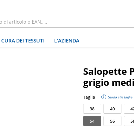
CURA DEI TESSUTI
L'AZIENDA
Salopette 
grigio med
Taglia
Guida alle taglie
38
40
4
54
56
5