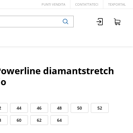
PUNTI VENDITA
CONTATTATECI
TEXPORTAL
Powerline diamantstretch
io
2
44
46
48
50
52
8
60
62
64