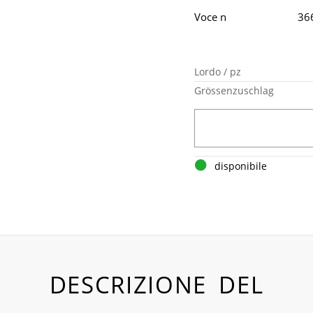
Voce n
36
Lordo / pz
Grössenzuschlag
disponibile
DESCRIZIONE DEL