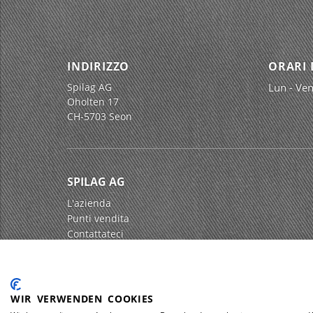
INDIRIZZO
ORARI 
Spilag AG
Lun - Ven
Oholten 17
CH-5703 Seon
SPILAG AG
L'azienda
Punti vendita
Contattateci
Impressum
Protezione dei dati
WIR VERWENDEN COOKIES