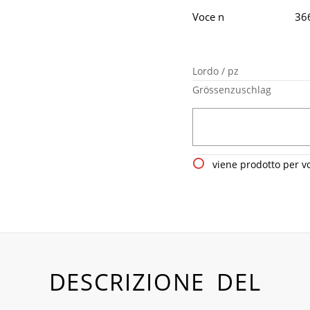
Voce n
36
Lordo / pz
Grössenzuschlag
viene prodotto per v
DESCRIZIONE DEL