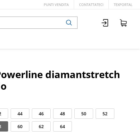
PUNTI VENDITA
CONTATTATECI
TEXPORTAL
Powerline diamantstretch
io
2
44
46
48
50
52
8
60
62
64