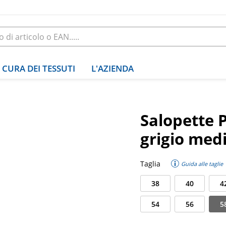
CURA DEI TESSUTI
L'AZIENDA
Salopette 
grigio med
Taglia
Guida alle taglie
38
40
4
54
56
5