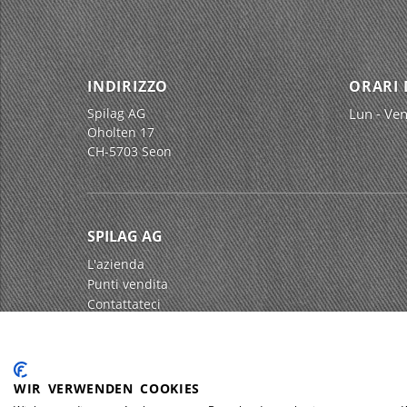
INDIRIZZO
ORARI 
Spilag AG
Lun - Ven
Oholten 17
CH-5703 Seon
SPILAG AG
L'azienda
Punti vendita
Contattateci
Impressum
Protezione dei dati
WIR VERWENDEN COOKIES