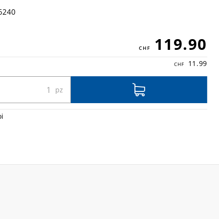
6240
119.90
11.99
oi