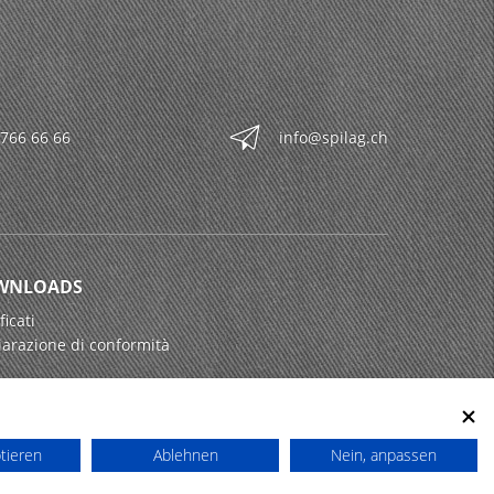
 766 66 66
info@spilag.ch
WNLOADS
ficati
iarazione di conformità
ptieren
Ablehnen
Nein, anpassen