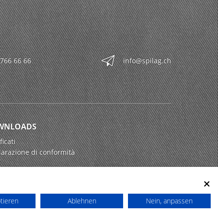
 766 66 66
info@spilag.ch
WNLOADS
ficati
iarazione di conformità
ptieren
Ablehnen
Nein, anpassen