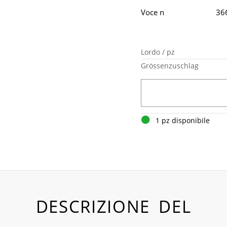
Voce n
36
Lordo / pz
Grössenzuschlag
1 pz disponibile
DESCRIZIONE DEL