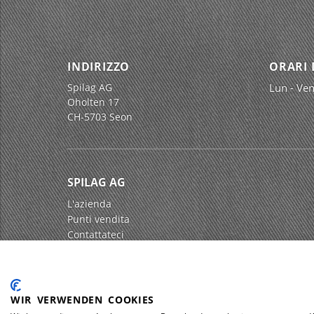
INDIRIZZO
ORARI 
Spilag AG
Lun - Ven
Oholten 17
CH-5703 Seon
SPILAG AG
L'azienda
Punti vendita
Contattateci
Impressum
Protezione dei dati
WIR VERWENDEN COOKIES