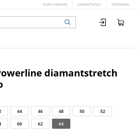
PUNTI VENDITA
CONTATTATECI
TEXPORTAL
Powerline diamantstretch
o
2
44
46
48
50
52
8
60
62
64