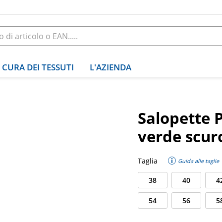
CURA DEI TESSUTI
L'AZIENDA
Salopette 
verde scur
Taglia
Guida alle taglie
38
40
4
54
56
5