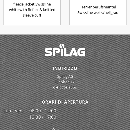
fleece jacket Swissline
Herrenberufsmantel
white with Reflex & knitted
Swissline weiss/hellgrau
sleeve cuff
INDIRIZZO
Spilag AG
Oholten 17
CH-5703 Seon
ORARI DI APERTURA
Lun - Ven:
08:00 - 12:00
13:30 - 17:00