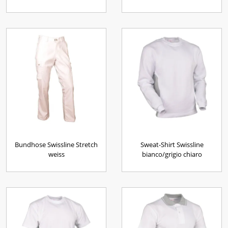
Bundhose Swissline Stretch
Sweat-Shirt Swissline
weiss
bianco/grigio chiaro