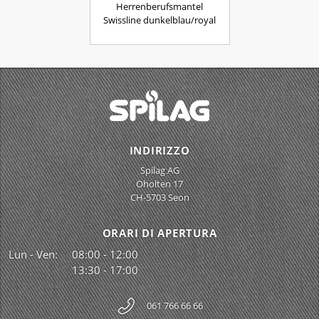
Herrenberufsmantel
Swissline dunkelblau/royal
INDIRIZZO
Spilag AG
Oholten 17
CH-5703 Seon
ORARI DI APERTURA
Lun - Ven:
08:00 - 12:00
13:30 - 17:00
061 766 66 66