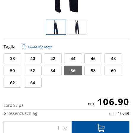
Taglia
Guida alle taglie
38
40
42
44
46
48
50
52
54
56
58
60
62
64
106.90
Lordo / pz
Grössenzuschlag
10.69