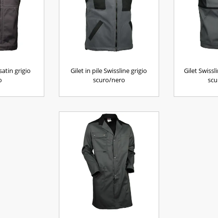
satin grigio
Gilet in pile Swissline grigio
Gilet Swissl
o
scuro/nero
scu