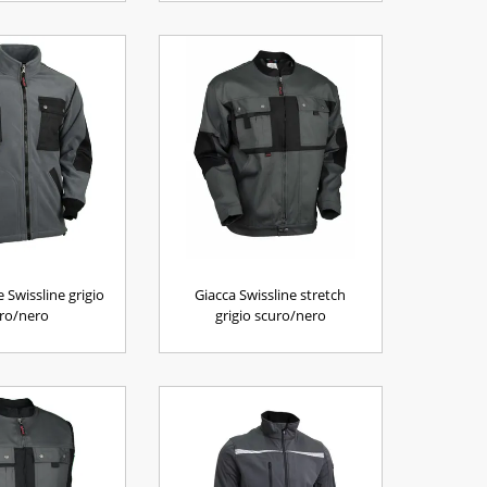
e Swissline grigio
Giacca Swissline stretch
ro/nero
grigio scuro/nero