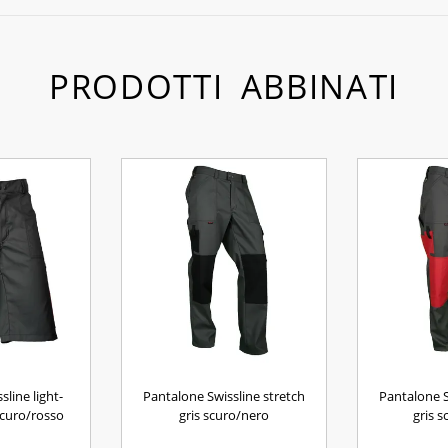
PRODOTTI ABBINATI
line light-
Pantalone Swissline stretch
Pantalone S
scuro/rosso
gris scuro/nero
gris 