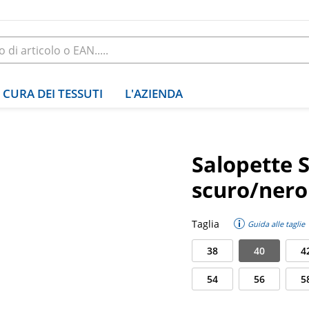
CURA DEI TESSUTI
L'AZIENDA
Salopette S
scuro/nero
Taglia
Guida alle taglie
38
40
4
54
56
5