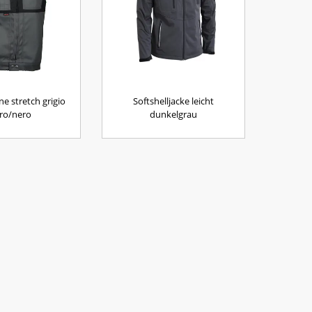
ine stretch grigio
Softshelljacke leicht
ro/nero
dunkelgrau