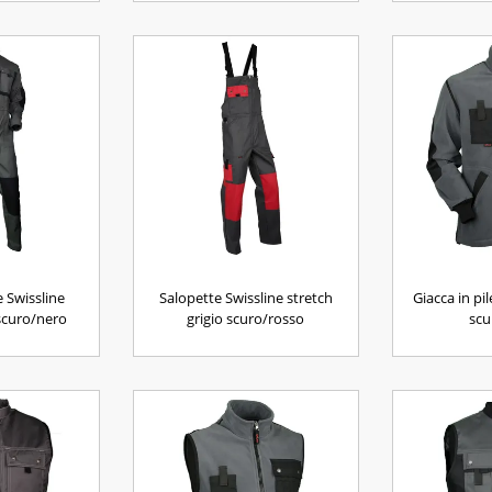
 Swissline
Salopette Swissline stretch
Giacca in pil
 scuro/nero
grigio scuro/rosso
scu