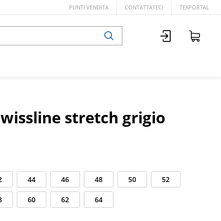
PUNTI VENDITA
CONTATTATECI
TEXPORTAL
wissline stretch grigio
2
44
46
48
50
52
8
60
62
64