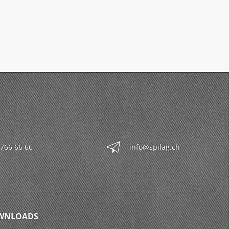
 766 66 66
info@spilag.ch
WNLOADS