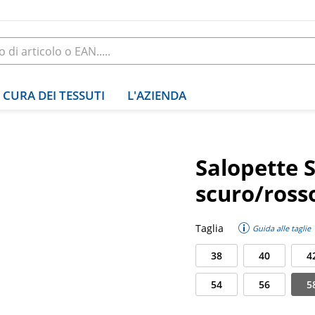
CURA DEI TESSUTI
L'AZIENDA
Salopette S
scuro/ross
Taglia
Guida alle taglie
38
40
4
54
56
5