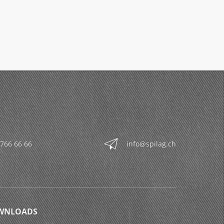
 766 66 66
info@spilag.ch
WNLOADS