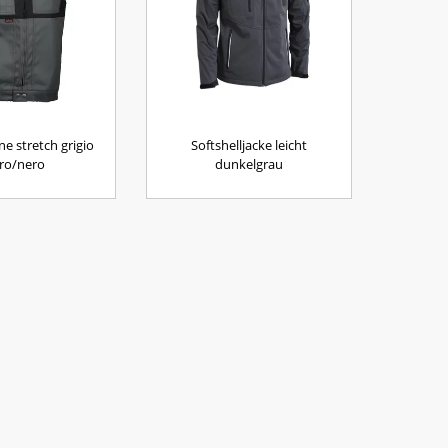
ine stretch grigio
Softshelljacke leicht
ro/nero
dunkelgrau