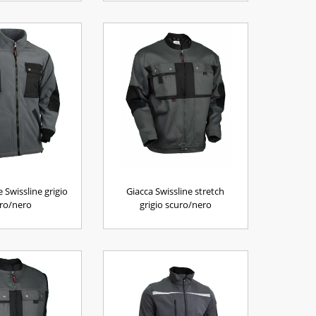
e Swissline grigio
Giacca Swissline stretch
ro/nero
grigio scuro/nero