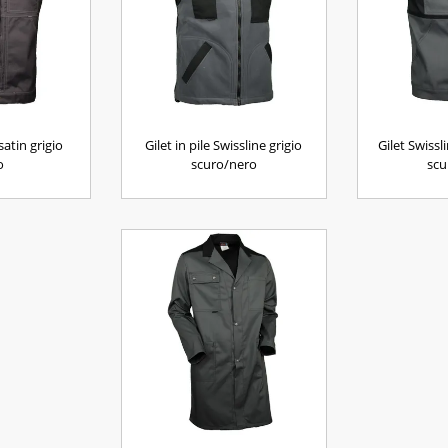
satin grigio
Gilet in pile Swissline grigio
Gilet Swissl
o
scuro/nero
scu