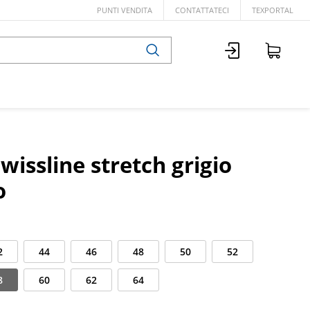
PUNTI VENDITA
CONTATTATECI
TEXPORTAL
wissline stretch grigio
o
2
44
46
48
50
52
8
60
62
64