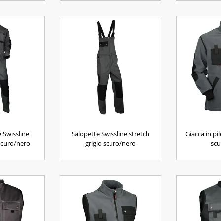
 Swissline
Salopette Swissline stretch
Giacca in pil
 scuro/nero
grigio scuro/nero
scu