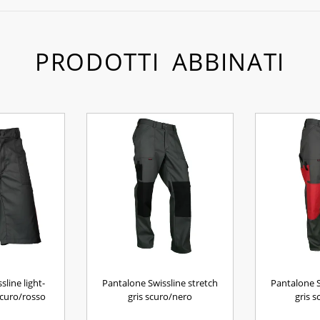
PRODOTTI ABBINATI
line light-
Pantalone Swissline stretch
Pantalone S
scuro/rosso
gris scuro/nero
gris 