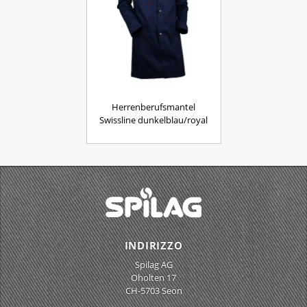
Herrenberufsmantel
Swissline dunkelblau/royal
INDIRIZZO
Spilag AG
Oholten 17
CH-5703 Seon