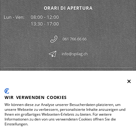
ORARI DI APERTURA
Lun - Ven:
08:00 - 12:00
13:30 - 17:00
061 766 66 66
info@spilag.ch
SPILAG AG
Togg
LEGAL
Togg
WIR VERWENDEN COOKIES
DOWNLOADS
Wir können diese zur Analyse unserer Besucherdaten platzieren, um
Togg
unsere Webseite zu verbessern, personalisierte Inhalte anzuzeigen und
Ihnen ein großartiges Webseiten-Erlebnis zu bieten. Für weitere
Informationen zu den von uns verwendeten Cookies öffnen Sie die
Einstellungen.
Impressum
Protezione dei dati