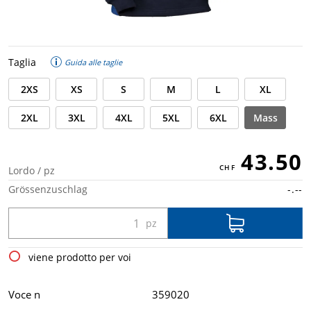
Taglia
Guida alle taglie
2XS
XS
S
M
L
XL
2XL
3XL
4XL
5XL
6XL
Mass
43.50
Lordo / pz
Grössenzuschlag
-.--
viene prodotto per voi
Voce n
359020