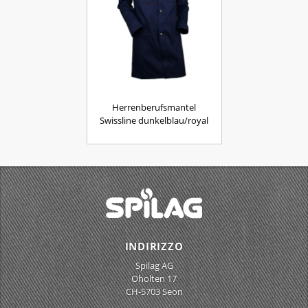
Herrenberufsmantel
Swissline dunkelblau/royal
INDIRIZZO
Spilag AG
Oholten 17
CH-5703 Seon