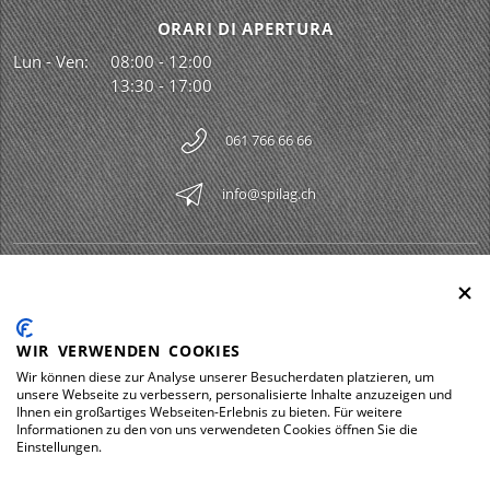
ORARI DI APERTURA
Lun - Ven:
08:00 - 12:00
13:30 - 17:00
061 766 66 66
info@spilag.ch
SPILAG AG
Togg
LEGAL
Togg
WIR VERWENDEN COOKIES
DOWNLOADS
Wir können diese zur Analyse unserer Besucherdaten platzieren, um
Togg
unsere Webseite zu verbessern, personalisierte Inhalte anzuzeigen und
Ihnen ein großartiges Webseiten-Erlebnis zu bieten. Für weitere
Informationen zu den von uns verwendeten Cookies öffnen Sie die
Einstellungen.
Impressum
Protezione dei dati