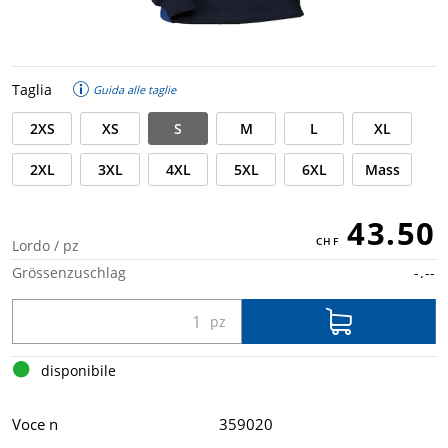
Taglia
Guida alle taglie
2XS
XS
S
M
L
XL
2XL
3XL
4XL
5XL
6XL
Mass
43.50
Lordo / pz
Grössenzuschlag
-.--
disponibile
Voce n
359020