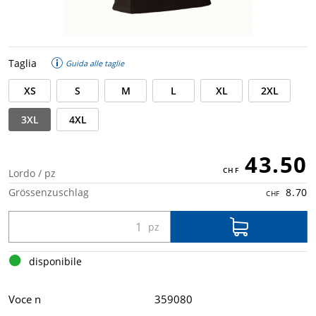
Taglia
Guida alle taglie
XS
S
M
L
XL
2XL
3XL
4XL
43.50
Lordo / pz
Grössenzuschlag
8.70
disponibile
Voce n
359080