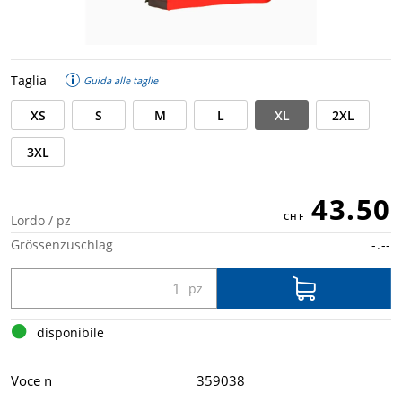
Taglia
Guida alle taglie
XS
S
M
L
XL
2XL
3XL
43.50
Lordo / pz
Grössenzuschlag
-.--
disponibile
Voce n
359038