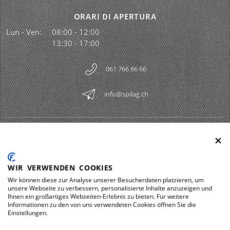
ORARI DI APERTURA
Lun - Ven:
08:00 - 12:00
13:30 - 17:00
061 766 66 66
info@spilag.ch
SPILAG AG
Togg
LEGAL
Togg
WIR VERWENDEN COOKIES
DOWNLOADS
Wir können diese zur Analyse unserer Besucherdaten platzieren, um
Togg
unsere Webseite zu verbessern, personalisierte Inhalte anzuzeigen und
Ihnen ein großartiges Webseiten-Erlebnis zu bieten. Für weitere
Informationen zu den von uns verwendeten Cookies öffnen Sie die
Einstellungen.
Impressum
Protezione dei dati