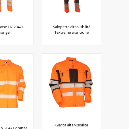
hose EN 20471
Salopette alta visbilità
range
Textreme arancione
Giacca alta visibilità
EN 20471 orange