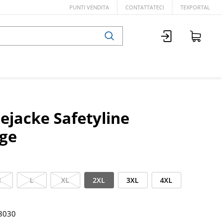
PUNTI VENDITA
CONTATTATECI
TEXPORTAL
ejacke Safetyline
ge
M
L
XL
2XL
3XL
4XL
3030