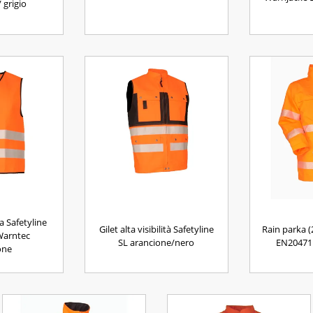
 grigio
za Safetyline
Gilet alta visibilità Safetyline
Rain parka (
Warntec
SL arancione/nero
EN20471 
one