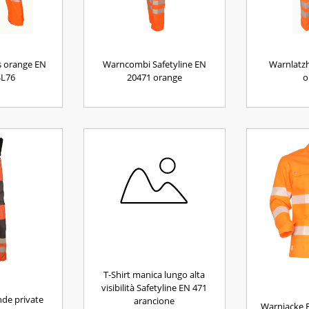
s orange EN
Warncombi Safetyline EN
Warnlatz
SL76
20471 orange
o
T-Shirt manica lungo alta
visibilità Safetyline EN 471
nde private
arancione
Warnjacke 