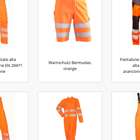
tate alta
Pantalone 
Warnschutz Bermudas,
line EN 20471
alta
orange
one
arancion