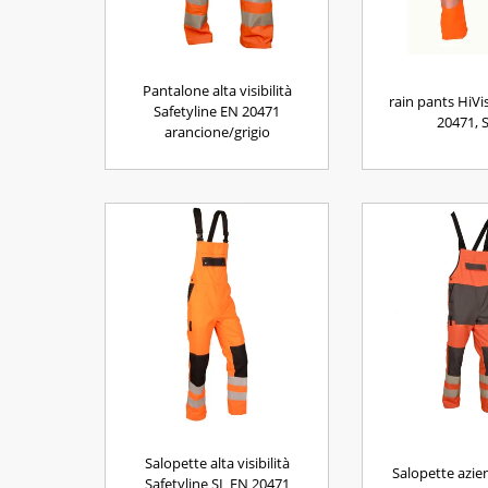
Pantalone alta visibilità
rain pants HiVi
Safetyline EN 20471
20471, 
arancione/grigio
Salopette alta visibilità
Salopette azie
Safetyline SL EN 20471