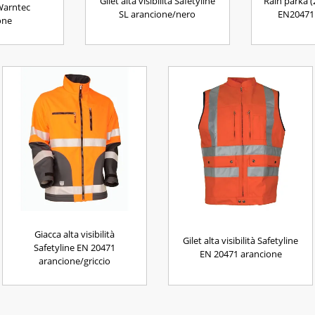
Gilet alta visibilità Safetyline
Rain parka (
Warntec
SL arancione/nero
EN20471 
one
Giacca alta visibilità
Gilet alta visibilità Safetyline
Safetyline EN 20471
EN 20471 arancione
arancione/griccio