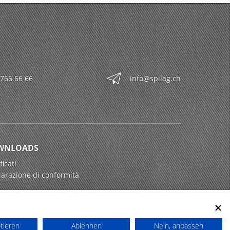
 766 66 66
info@spilag.ch
WNLOADS
ficati
iarazione di conformità
ptieren
Ablehnen
Nein, anpassen