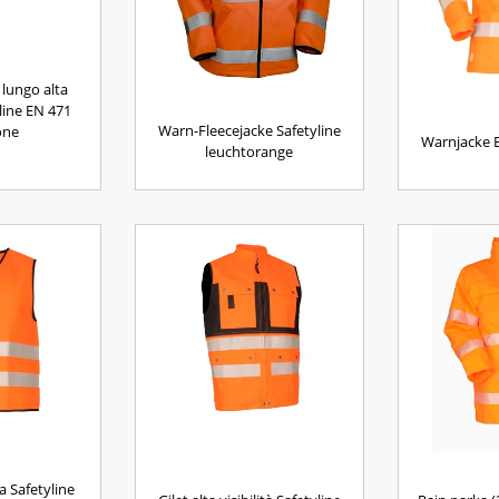
 lungo alta
yline EN 471
Warn-Fleecejacke Safetyline
one
Warnjacke 
leuchtorange
za Safetyline