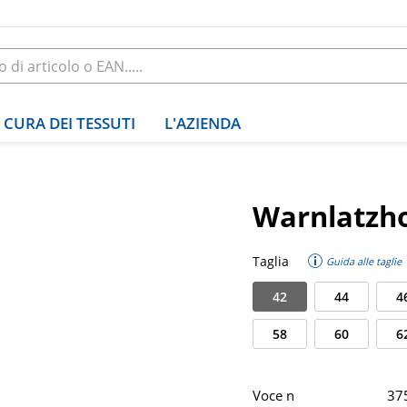
CURA DEI TESSUTI
L'AZIENDA
Warnlatzho
Taglia
Guida alle taglie
42
44
4
58
60
6
Voce n
37