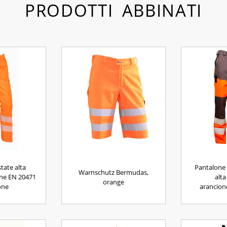
PRODOTTI ABBINATI
tate alta
Pantalone 
Warnschutz Bermudas,
line EN 20471
alta
orange
one
arancion