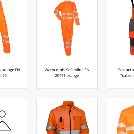
s orange EN
Warncombi Safetyline EN
Salopette
SL76
20471 orange
Textrem