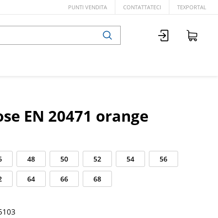
PUNTI VENDITA
CONTATTATECI
TEXPORTAL
se EN 20471 orange
6
48
50
52
54
56
2
64
66
68
5103