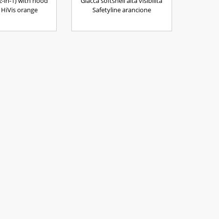
2-in-1) with hood
Giacca softshell alta visibilità
HiVis orange
Safetyline arancione