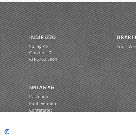
INDIRIZZO
ORARI 
Spilag AG
Lun - Ven
Oholten 17
CH-5703 Seon
SPILAG AG
L'azienda
Punti vendita
Contattateci
Impressum
Protezione dei dati